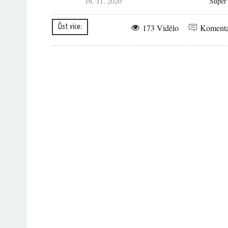
16. 11. 2020
Supe
173 Vidělo
Koment
Číst více: