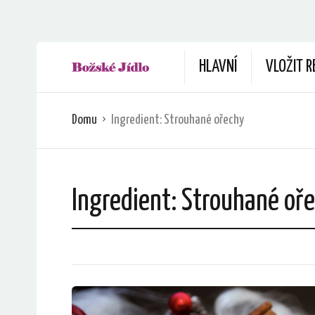
HLAVNÍ
VLOŽIT R
Domu
Ingredient:
Strouhané ořechy
Ingredient:
Strouhané oř