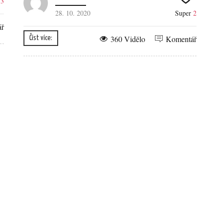
r
3
28. 10. 2020
Super
2
ář
360 Vidělo
Komentář
Číst více: