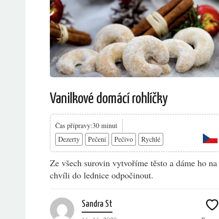
Vanilkové domácí rohlíčky
Čas přípravy:30 minut
Dezerty
Pečení
Pečivo
Rychlé
Ze všech surovin vytvoříme těsto a dáme ho na
chvíli do lednice odpočinout.
Sandra St