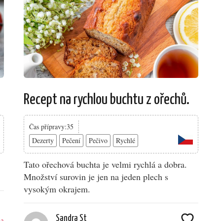
Recept na rychlou buchtu z ořechů.
Čas přípravy:35
Dezerty
Pečení
Pečivo
Rychlé
Tato ořechová buchta je velmi rychlá a dobra.
Množství surovin je jen na jeden plech s
vysokým okrajem.
Sandra St