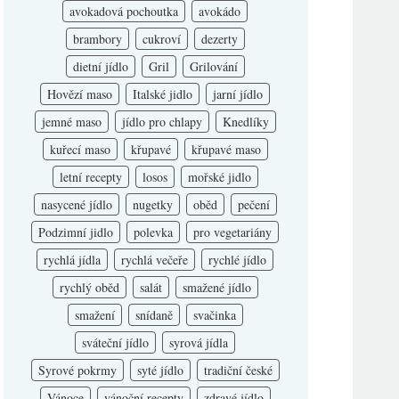
avokadová pochoutka
avokádo
brambory
cukroví
dezerty
dietní jídlo
Gril
Grilování
Hovězí maso
Italské jidlo
jarní jídlo
jemné maso
jídlo pro chlapy
Knedlíky
kuřecí maso
křupavé
křupavé maso
letní recepty
losos
mořské jidlo
nasycené jídlo
nugetky
oběd
pečení
Podzimní jidlo
polevka
pro vegetariány
rychlá jídla
rychlá večeře
rychlé jídlo
rychlý oběd
salát
smažené jídlo
smažení
snídaně
svačinka
sváteční jídlo
syrová jídla
Syrové pokrmy
syté jídlo
tradiční české
Vánoce
vánoční recepty
zdravé jídlo