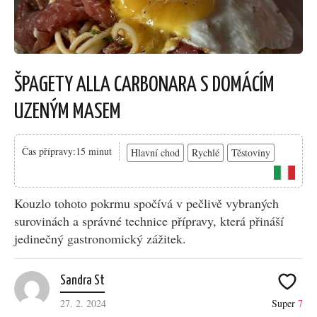
ŠPAGETY ALLA CARBONARA S DOMÁCÍM
UZENÝM MASEM
Čas přípravy:15 minut
Hlavní chod
Rychlé
Těstoviny
Kouzlo tohoto pokrmu spočívá v pečlivě vybraných
surovinách a správné technice přípravy, která přináší
jedinečný gastronomický zážitek.
Sandra St
27. 2. 2024
Super
7