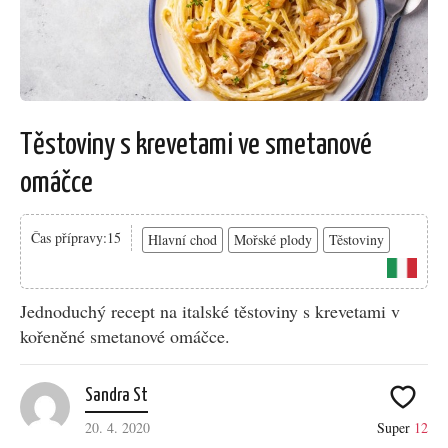
Těstoviny s krevetami ve smetanové
omáčce
Čas přípravy:15
Hlavní chod
Mořské plody
Těstoviny
Jednoduchý recept na italské těstoviny s krevetami v
kořeněné smetanové omáčce.
Sandra St
20. 4. 2020
Super
12