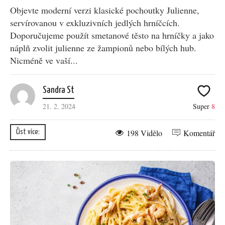
Objevte moderní verzi klasické pochoutky Julienne,
servírovanou v exkluzivních jedlých hrníčcích.
Doporučujeme použít smetanové těsto na hrníčky a jako
náplň zvolit julienne ze žampionů nebo bílých hub.
Nicméně ve vaší...
Sandra St
21. 2. 2024
Super
8
198 Vidělo
Komentář
Číst více: