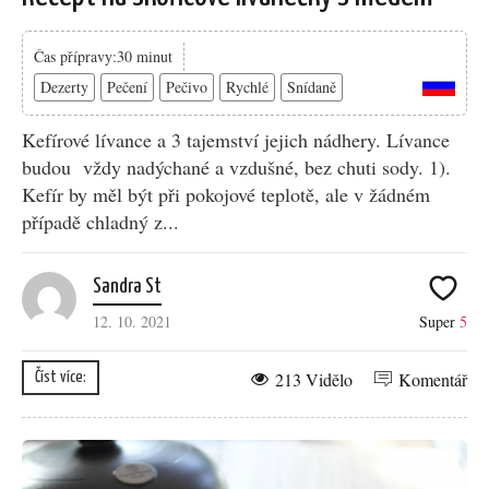
Čas přípravy:30 minut
Dezerty
Pečení
Pečivo
Rychlé
Snídaně
Kefírové lívance a 3 tajemství jejich nádhery. Lívance
budou vždy nadýchané a vzdušné, bez chuti sody. 1).
Kefír by měl být při pokojové teplotě, ale v žádném
případě chladný z...
Sandra St
12. 10. 2021
Super
5
213 Vidělo
Komentář
Číst více: