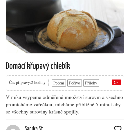
Domácí křupavý chlebík
Čas přípravy:2 hodiny
Pečení
Pečivo
Přílohy
V mísu vsypeme odměřené množství surovin a všechno
promícháme vařečkou, mícháme přibližně 5 minut aby
se všechny suroviny krásně spojily.
Sandra St