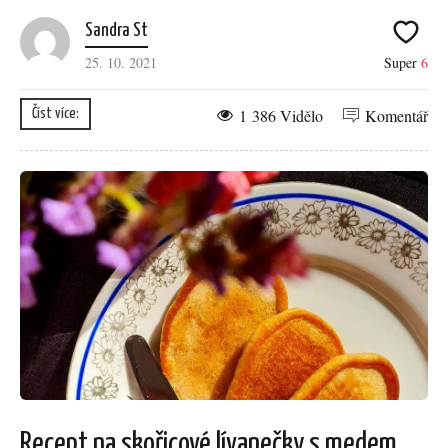
Sandra St
25. 10. 2021
Super
6
1 386 Vidělo
Komentář
Číst více:
Recept na skořicové lívanečky s medem