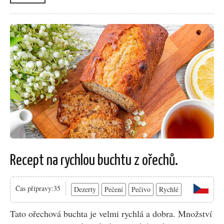
Recept na rychlou buchtu z ořechů.
Čas přípravy:35
Dezerty
Pečení
Pečivo
Rychlé
Tato ořechová buchta je velmi rychlá a dobra. Množství