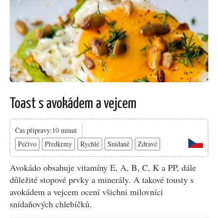
Toast s avokádem a vejcem
Čas přípravy:10 minut
Pečivo
Předkrmy
Rychlé
Snídaně
Zdravé
Avokádo obsahuje vitamíny E, A, B, C, K a PP, dále
důležité stopové prvky a minerály. A takové tousty s
avokádem a vejcem ocení všichni milovníci
snídaňových chlebíčků.