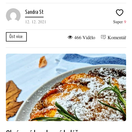
Sandra St
12. 12. 2021
Super
9
466 Vidělo
Komentář
Číst více: