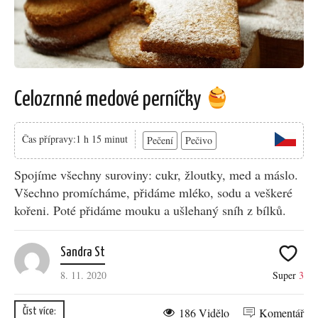
Celozrnné medové perníčky
Čas přípravy:1 h 15 minut
Pečení
Pečivo
Spojíme všechny suroviny: cukr, žloutky, med a máslo.
Všechno promícháme, přidáme mléko, sodu a veškeré
kořeni. Poté přidáme mouku a ušlehaný sníh z bílků.
Sandra St
8. 11. 2020
Super
3
186 Vidělo
Komentář
Číst více: