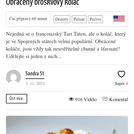
Obrácený broskvový koláč
Čas přípravy:60 minut
Dezerty
Pečení
Pečivo
Nejedná se o francouzský Tart Taten, ale o koláč, který
je ve Spojených státech velmi populární. Obrácené
koláče, jsou vždy tak neuvěřitelně chutné a šťavnaté!
Udělejte si jeden z nich...
Sandra St
3. 11. 2021
Super
8
916 Vidělo
Komentář
Číst více: