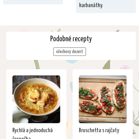
karbanátky.
Podobné recepty
ořechový dezert
Rychlá a jednoduchá
Bruschetta s rajčaty