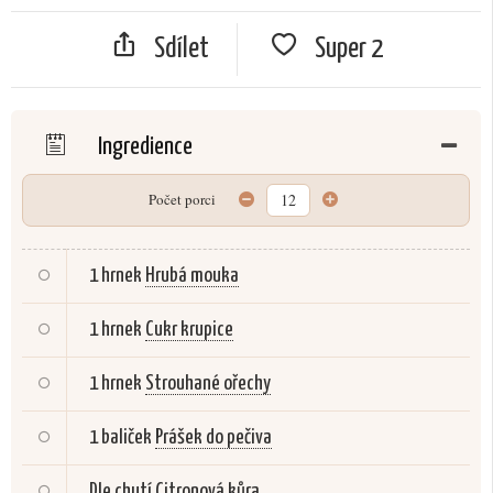
Sdílet
Super
2
Ingredience
Počet porci
1 hrnek
Hrubá mouka
1 hrnek
Cukr krupice
1 hrnek
Strouhané ořechy
1 baliček
Prášek do pečiva
Dle chutí
Citronová kůra