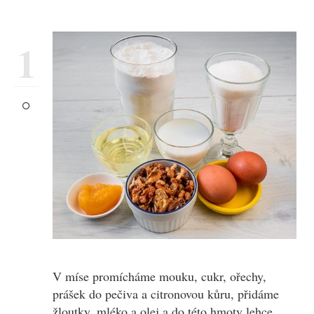
1
V míse promícháme mouku, cukr, ořechy,
prášek do pečiva a citronovou kůru, přidáme
žloutky, mléko a olej a do této hmoty lehce