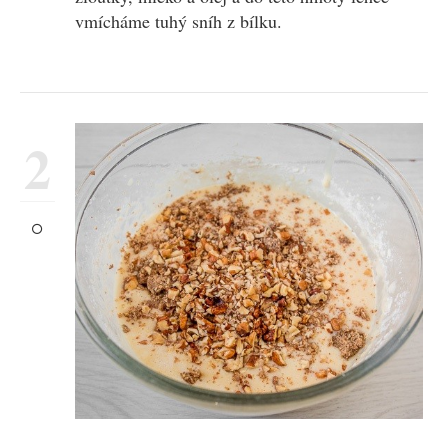
vmícháme tuhý sníh z bílku.
2