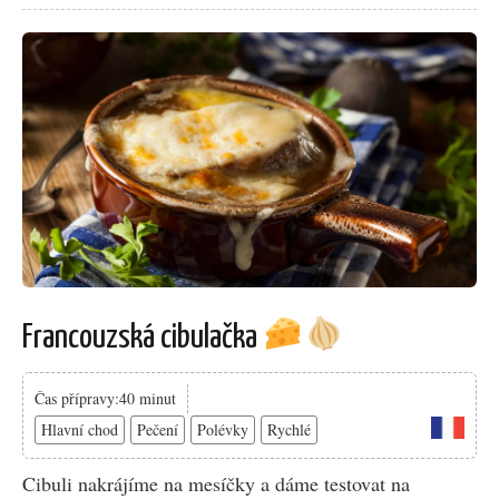
Francouzská cibulačka
Čas přípravy:40 minut
Hlavní chod
Pečení
Polévky
Rychlé
Cibuli nakrájíme na mesíčky a dáme testovat na