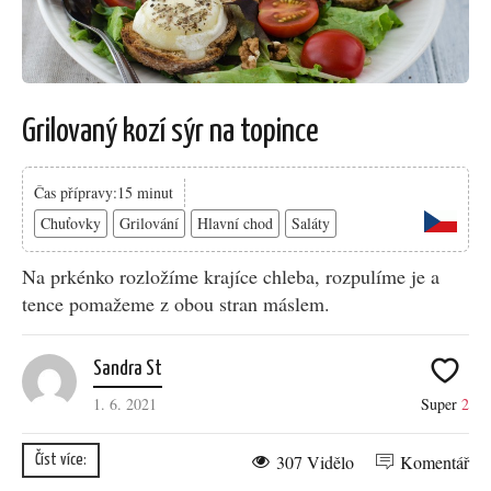
Grilovaný kozí sýr na topince
Čas přípravy:15 minut
Chuťovky
Grilování
Hlavní chod
Saláty
Na prkénko rozložíme krajíce chleba, rozpulíme je a
tence pomažeme z obou stran máslem.
Sandra St
1. 6. 2021
Super
2
307 Vidělo
Komentář
Číst více: