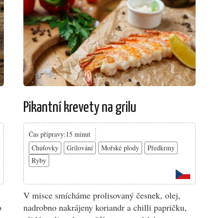
Pikantní krevety na grilu
Čas přípravy:15 minut
Chuťovky
Grilování
Mořské plody
Předkrmy
Ryby
V misce smícháme prolisovaný česnek, olej,
o
nadrobno nakrájeny koriandr a chilli papričku,