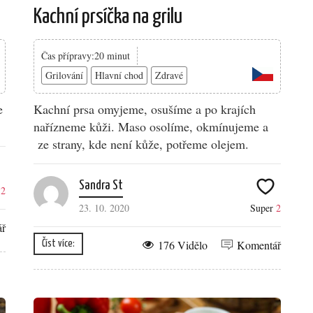
Kachní prsíčka na grilu
Čas přípravy:20 minut
Grilování
Hlavní chod
Zdravé
e
Kachní prsa omyjeme, osušíme a po krajích
nařízneme kůži. Maso osolíme, okmínujeme a
ze strany, kde není kůže, potřeme olejem.
Sandra St
r
2
23. 10. 2020
Super
2
ář
176 Vidělo
Komentář
Číst více: