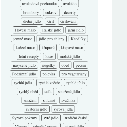
avokadová pochoutka
avokádo
brambory
cukroví
dezerty
dietní jídlo
Gril
Grilování
Hovězí maso
Italské jidlo
jarní jídlo
jemné maso
jídlo pro chlapy
Knedlíky
kuřecí maso
křupavé
křupavé maso
letní recepty
losos
mořské jidlo
nasycené jídlo
nugetky
oběd
pečení
Podzimní jidlo
polevka
pro vegetariány
rychlá jídla
rychlá večeře
rychlé jídlo
rychlý oběd
salát
smažené jídlo
smažení
snídaně
svačinka
sváteční jídlo
syrová jídla
Syrové pokrmy
syté jídlo
tradiční české
Vánoce
vánoční recepty
zdravé jídlo