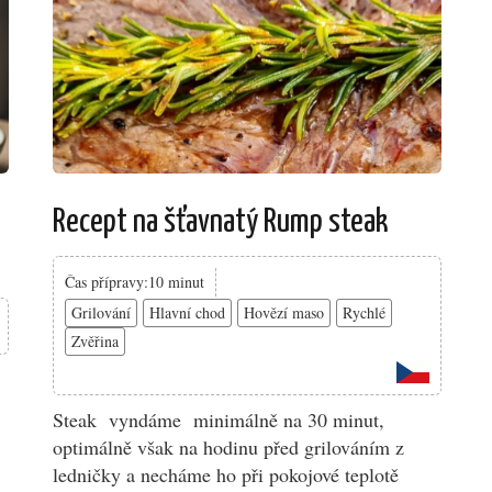
Recept na šťavnatý Rump steak
Čas přípravy:10 minut
Grilování
Hlavní chod
Hovězí maso
Rychlé
Zvěřina
Steak vyndáme minimálně na 30 minut,
optimálně však na hodinu před grilováním z
ledničky a necháme ho při pokojové teplotě