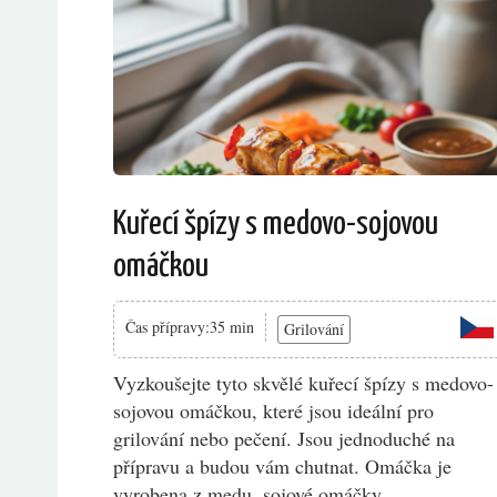
Kuřecí špízy s medovo-sojovou
omáčkou
Čas přípravy:35 min
Grilování
Vyzkoušejte tyto skvělé kuřecí špízy s medovo-
sojovou omáčkou, které jsou ideální pro
grilování nebo pečení. Jsou jednoduché na
přípravu a budou vám chutnat. Omáčka je
vyrobena z medu, sojové omáčky...