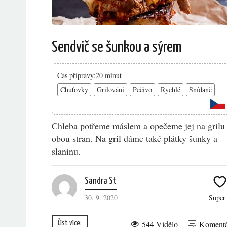
Sendvič se šunkou a sýrem
Čas přípravy:20 minut
Chuťovky
Grilování
Pečivo
Rychlé
Snídaně
Chleba potřeme máslem a opečeme jej na grilu
obou stran. Na gril dáme také plátky šunky a
slaninu.
Sandra St
30. 9. 2020
Supe
544 Vidělo
Koment
Číst více: