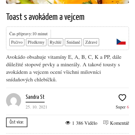
Toast s avokádem a vejcem
Čas přípravy:10 minut
Pečivo
Předkrmy
Rychlé
Snídaně
Zdravé
Avokádo obsahuje vitamíny E, A, B, C, K a PP, dále
důležité stopové prvky a minerály. A takové tousty s
avokádem a vejcem ocení všichni milovníci
snídaňových chlebíčků.
Sandra St
25. 10. 2021
Super
6
1 386 Vidělo
Komentář
Číst více: