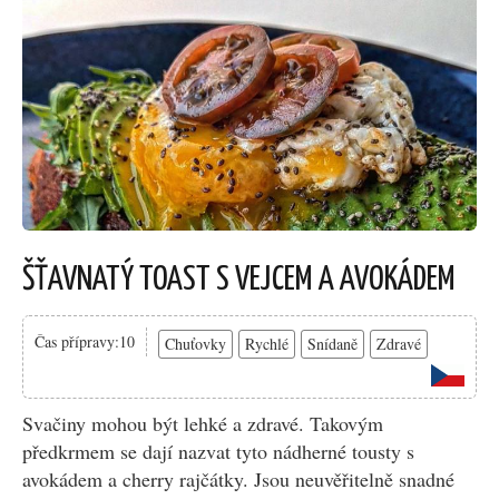
ŠŤAVNATÝ TOAST S VEJCEM A AVOKÁDEM
Čas přípravy:10
Chuťovky
Rychlé
Snídaně
Zdravé
Svačiny mohou být lehké a zdravé. Takovým
předkrmem se dají nazvat tyto nádherné tousty s
avokádem a cherry rajčátky. Jsou neuvěřitelně snadné