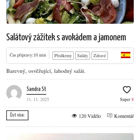
Salátový zážitek s avokádem a jamonem
Čas přípravy:10 min
Předkrmy
Saláty
Zdravé
Barevný, osvěžující, lahodný salát.
Sandra St
11. 11. 2025
Super
8
120 Vidělo
Komentář
Číst více: