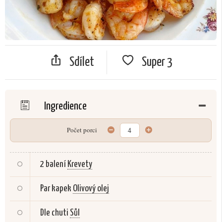
Sdílet
Super
3
Ingredience
Počet porci
2 balení
Krevety
Par kapek
Olivový olej
Dle chuti
Sůl