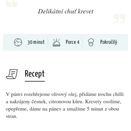
Delikátní chuť krevet
30 minut
Porce 4
Pokročilý
Recept
V pánvi rozehřejeme olivový olej, přidáme trochu chilli
a nakrájeny česnek, citronovou kůru. Krevety osolíme,
opepřeme, dáme na pánev a smažíme 5 minut z obou
stran.