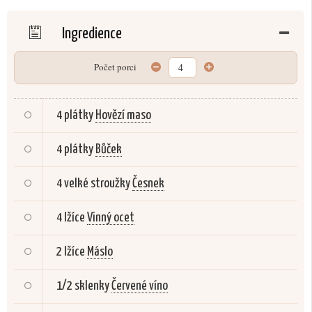
Ingredience
Počet porci
4 plátky
Hovězí maso
4 plátky
Bůček
4 velké stroužky
Česnek
4 lžíce
Vinný ocet
2 lžíce
Máslo
1/2 sklenky
Červené víno