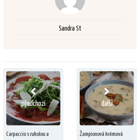
Sandra St
předchozí
další
Carpaccio s rukolou a
Žampionová krémová