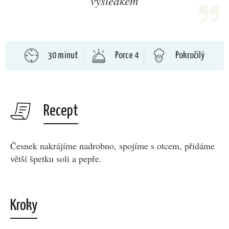
výsledkem
30 minut
Porce 4
Pokročilý
Recept
Česnek nakrájíme nadrobno, spojíme s otcem, přidáme
větší špetku soli a pepře.
Kroky