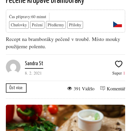
Pečené křupavé bramboráky
Čas přípravy:60 minut
Chuťovky
Pečení
Předkrmy
Přílohy
Recept na bramboráky pečeně v troubě. Místo mouky
použijeme polentu.
Sandra St
8. 2. 2021
Super
1
391 Vidělo
Komentář
Číst více: