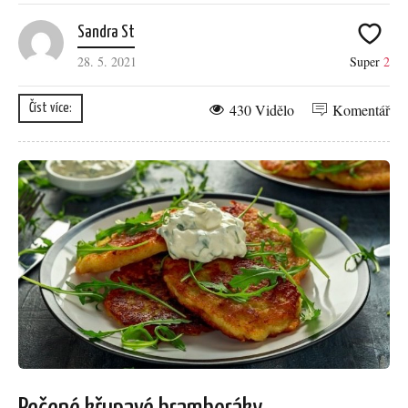
Sandra St
28. 5. 2021
Super
2
430 Vidělo
Komentář
Číst více: