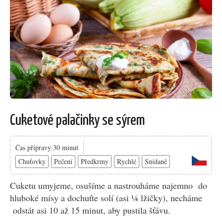
Cuketové palačinky se sýrem
Čas přípravy:30 minut
Chuťovky
Pečení
Předkrmy
Rychlé
Snídaně
Cuketu umyjeme, osušíme a nastrouháme najemno do
hluboké mísy a dochuťte solí (asi ¼ lžičky), necháme
odstát asi 10 až 15 minut, aby pustila šťávu.