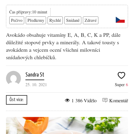
Čas přípravy:10 minut
Pečivo
Předkrmy
Rychlé
Snídaně
Zdravé
Avokádo obsahuje vitamíny E, A, B, C, K a PP, dále
důležité stopové prvky a minerály. A takové tousty s
avokádem a vejcem ocení všichni milovníci
snídaňových chlebíčků.
Sandra St
25. 10. 2021
Super
6
1 386 Vidělo
Komentář
Číst více: