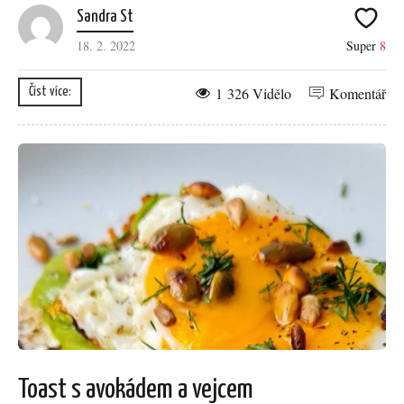
Sandra St
18. 2. 2022
Super
8
1 326 Vidělo
Komentář
Číst více:
Toast s avokádem a vejcem