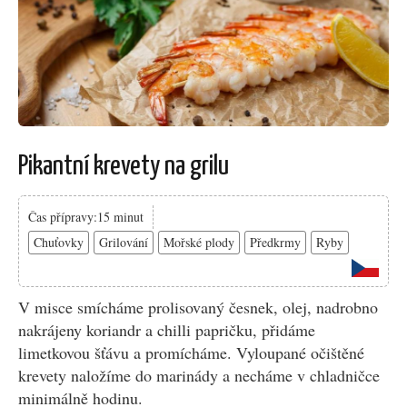
Pikantní krevety na grilu
Čas přípravy:15 minut
Chuťovky
Grilování
Mořské plody
Předkrmy
Ryby
V misce smícháme prolisovaný česnek, olej, nadrobno
nakrájeny koriandr a chilli papričku, přidáme
limetkovou šťávu a promícháme. Vyloupané očištěné
krevety naložíme do marinády a necháme v chladničce
minimálně hodinu.