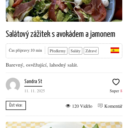
Salátový zážitek s avokádem a jamonem
Čas přípravy:10 min
Předkrmy
Saláty
Zdravé
Barevný, osvěžující, lahodný salát.
Sandra St
11. 11. 2025
Super
8
120 Vidělo
Komentář
Číst více: