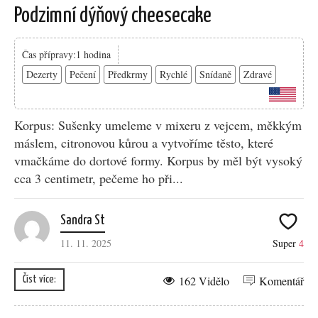
Podzimní dýňový cheesecake
Čas přípravy:1 hodina
Dezerty
Pečení
Předkrmy
Rychlé
Snídaně
Zdravé
Korpus: Sušenky umeleme v mixeru z vejcem, měkkým
máslem, citronovou kůrou a vytvoříme těsto, které
vmačkáme do dortové formy. Korpus by měl být vysoký
cca 3 centimetr, pečeme ho při...
Sandra St
11. 11. 2025
Super
4
162 Vidělo
Komentář
Číst více: