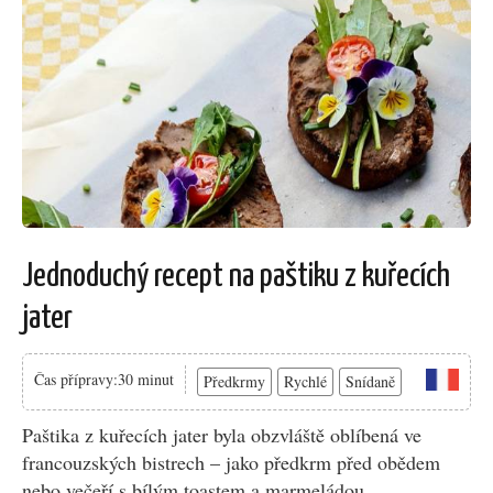
Jednoduchý recept na paštiku z kuřecích
jater
Čas přípravy:30 minut
Předkrmy
Rychlé
Snídaně
Paštika z kuřecích jater byla obzvláště oblíbená ve
francouzských bistrech – jako předkrm před obědem
nebo večeří s bílým toastem a marmeládou.