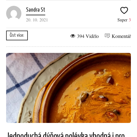
Sandra St
20. 10. 2021
Super
3
394 Vidělo
Komentář
Číst více:
Jednoduchá dýňová polévka vhodná i pro