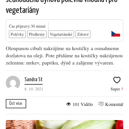
vegetariány
Čas přípravy:30 minut
Polévky
Předkrmy
Vegetariánské
Zdravé
Oloupanou cibuli nakrájíme na kostičky a osmahneme
dozlatova na oleji. Pote přidáme na kostičky nakrájenou
zeleninu: mrkev, papriku, dýně a zalijeme vývarem.
Sandra St
8. 10. 2021
Super
5
101 Vidělo
Komentář
Číst více: