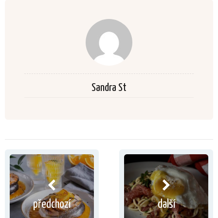
Sandra St
předchozí
další