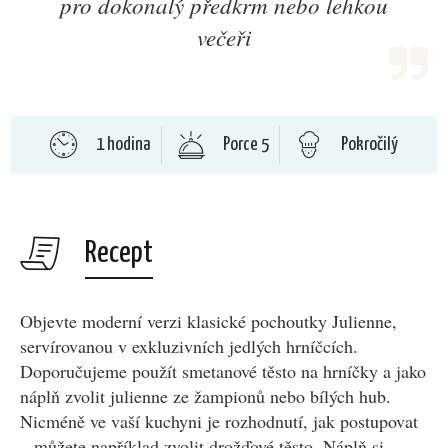
pro dokonalý předkrm nebo lehkou
večeři
1 hodina
Porce 5
Pokročilý
Recept
Objevte moderní verzi klasické pochoutky Julienne,
servírovanou v exkluzivních jedlých hrníčcích.
Doporučujeme použít smetanové těsto na hrníčky a jako
náplň zvolit julienne ze žampionů nebo bílých hub.
Nicméně ve vaší kuchyni je rozhodnutí, jak postupovat
– můžete například zvolit drožďové těsto. Náplň si