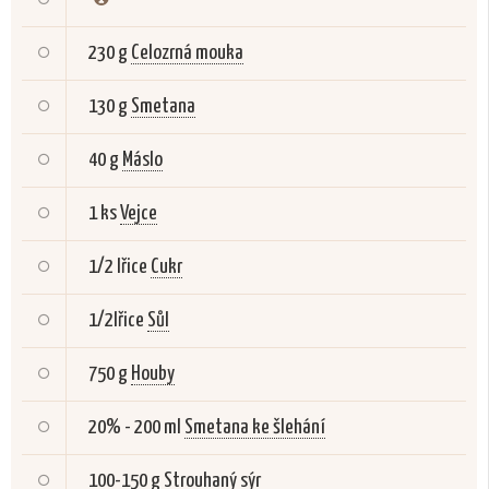
230 g
Celozrná mouka
130 g
Smetana
40 g
Máslo
1 ks
Vejce
1/2 lřice
Cukr
1/2lřice
Sůl
750 g
Houby
20% - 200 ml
Smetana ke šlehání
100-150 g
Strouhaný sýr