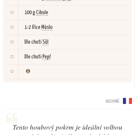
100 g
Cibule
1-2 lřice
Máslo
Dle chuti
Sůl
Dle chuti
Pepř
KUCHYNĚ:
Tento houbový pokrm je ideální volbou