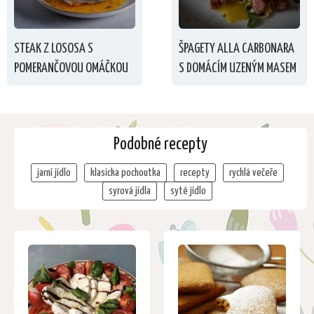
STEAK Z LOSOSA S
ŠPAGETY ALLA CARBONARA
POMERANČOVOU OMÁČKOU
S DOMÁCÍM UZENÝM MASEM
Podobné recepty
jarní jídlo
klasicka pochoutka
recepty
rychlá večeře
syrová jídla
syté jídlo