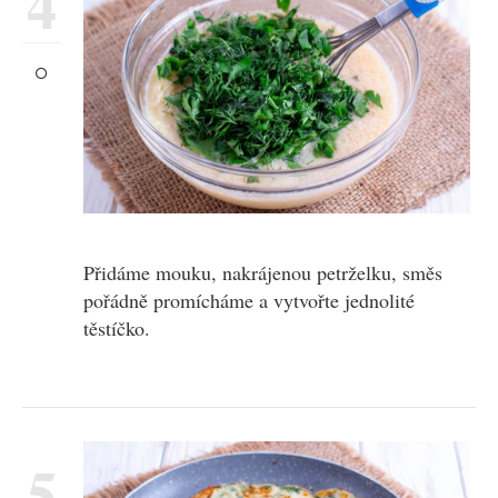
4
Přidáme mouku, nakrájenou petrželku, směs
pořádně promícháme a vytvořte jednolité
těstíčko.
5