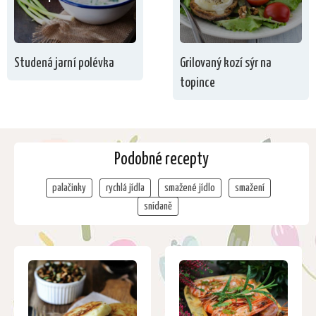
Studená jarní polévka
Grilovaný kozí sýr na
topince
Podobné recepty
palačinky
rychlá jídla
smažené jídlo
smažení
snídaně