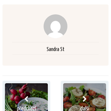
Sandra St
předchozí
další