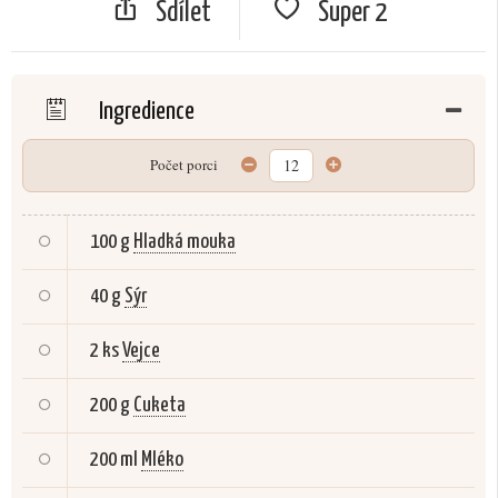
Sdílet
Super
2
Ingredience
Počet porci
100 g
Hladká mouka
40 g
Sýr
2 ks
Vejce
200 g
Cuketa
200 ml
Mléko