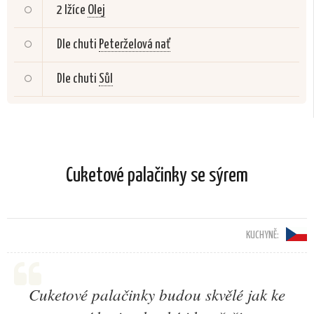
2 lžíce
Olej
Dle chuti
Peterželová nať
Dle chuti
Sůl
Cuketové palačinky se sýrem
KUCHYNĚ:
Cuketové palačinky budou skvělé jak ke