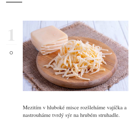
1
Mezitím v hluboké misce rozšleháme vajíčka a
nastrouháme tvrdý sýr na hrubém struhadle.