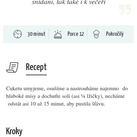
snídani, tak také i k večeři
30 minut
Porce 12
Pokročilý
Recept
Cuketu umyjeme, osušíme a nastrouháme najemno do
hluboké mísy a dochuťte solí (asi ¼ lžičky), necháme
odstát asi 10 až 15 minut, aby pustila šťávu.
Kroky