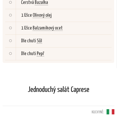
Čerstvá
Bazalka
1 lžíce
Olivový olej
1 lžíce
Balzamikový ocet
Dle chuti
Sůl
Dle chuti
Pepř
Jednoduchý salát Caprese
KUCHYNĚ: