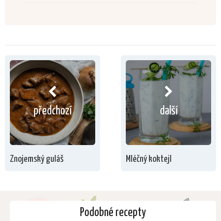
předchozí
další
Znojemský guláš
Mléčný koktejl
Podobné recepty