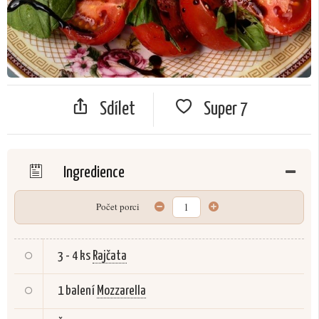
Sdílet
Super
7
Ingredience
Počet porci
3 - 4 ks
Rajčata
1 balení
Mozzarella