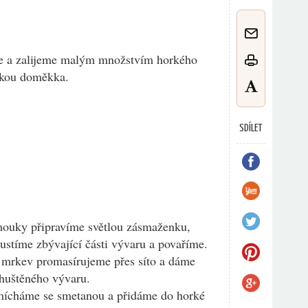
e a zalijeme malým množstvím horkého
čkou doměkka.
SDÍLET
mouky připravíme světlou zásmaženku,
ustíme zbývající části vývaru a povaříme.
mrkev promasírujeme přes síto a dáme
ahuštěného vývaru.
mícháme se smetanou a přidáme do horké