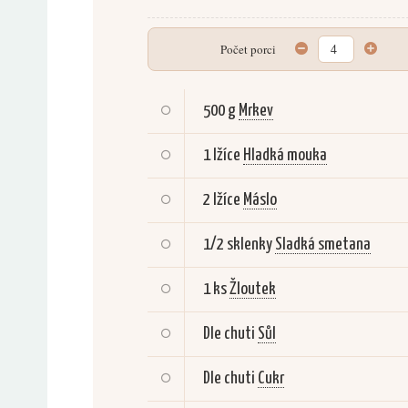
Počet porci
500 g
Mrkev
1 lžíce
Hladká mouka
2 lžíce
Máslo
1/2 sklenky
Sladká smetana
1 ks
Žloutek
Dle chuti
Sůl
Dle chuti
Cukr