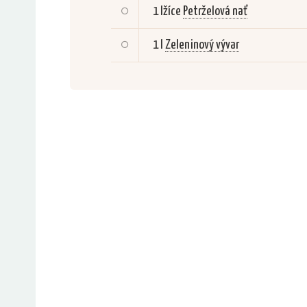
1 lžíce
Petrželová nať
1 l
Zeleninový vývar