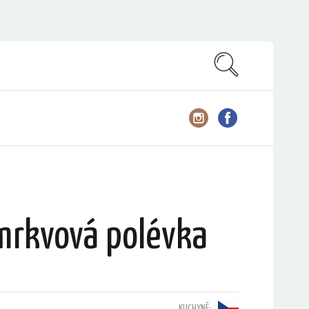
mrkvová polévka
KUCHYNĚ: