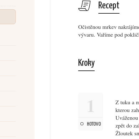
Recept
Očistěnou mrkev nakrájím
vývaru. Vaříme pod pokli
Kroky
1
Z tuku a 
kterou zah
Uváženou 
HOTOVO
zpět do z
Žloutek s