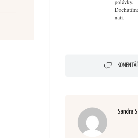
polévky.
Dochutíme
natí.
KOMENTÁ
Sandra S