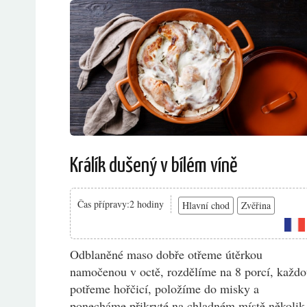
Králík dušený v bílém víně
Čas přípravy:2 hodiny
Hlavní chod
Zvěřina
Odblaněné maso dobře otřeme útěrkou
namočenou v octě, rozdělíme na 8 porcí, každ
potřeme hořčicí, položíme do misky a
ponecháme přikryté na chladném místě několik