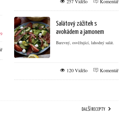
257 Vidělo
Komentář
Salátový zážitek s
avokádem a jamonem
r
9
Barevný, osvěžující, lahodný salát.
ář
120 Vidělo
Komentář
DALŠÍ RECEPTY