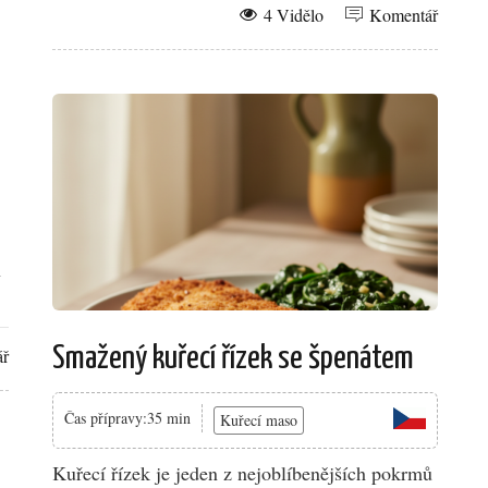
4 Vidělo
Komentář
ý
Smažený kuřecí řízek se špenátem
ář
Čas přípravy:35 min
Kuřecí maso
Kuřecí řízek je jeden z nejoblíbenějších pokrmů