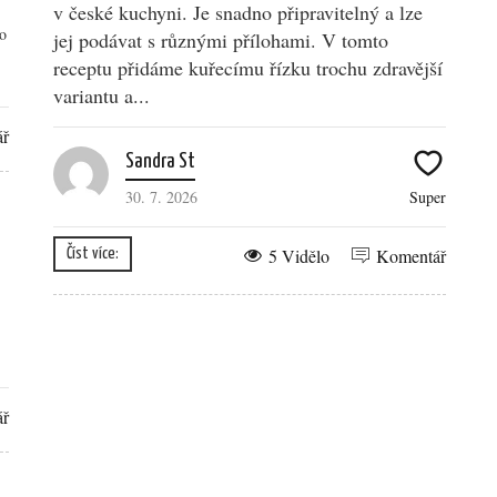
v české kuchyni. Je snadno připravitelný a lze
o
jej podávat s různými přílohami. V tomto
receptu přidáme kuřecímu řízku trochu zdravější
variantu a...
ář
Sandra St
30. 7. 2026
Super
5 Vidělo
Komentář
Číst více:
ář