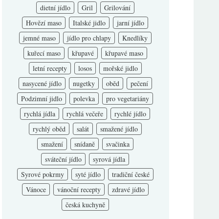
dietní jídlo
Gril
Grilování
Hovězí maso
Italské jidlo
jarní jídlo
jemné maso
jídlo pro chlapy
Knedlíky
kuřecí maso
křupavé
křupavé maso
letní recepty
losos
mořské jidlo
nasycené jídlo
nugetky
oběd
pečení
Podzimní jidlo
polevka
pro vegetariány
rychlá jídla
rychlá večeře
rychlé jídlo
rychlý oběd
salát
smažené jídlo
smažení
snídaně
svačinka
sváteční jídlo
syrová jídla
Syrové pokrmy
syté jídlo
tradiční české
Vánoce
vánoční recepty
zdravé jídlo
česká kuchyně