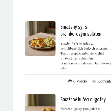
Smažený sýr s
bramborovým salátem
Smažený sýr je jeden z
nejoblíbenějších českých pokrmů.
Tento recept kombinuje křehký
smažený sýr s chutným
bramborovým salátem. Bramborov
salát...
6 Vidělo
Koment
Smažené kuřecí nugetky
Kuřecí nugetky jsou jeden z