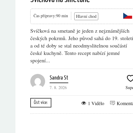
Čas přípravy:90 min
Hlavní chod
Svíčková na smetaně je jeden z nejznámějších
českých pokrmů. Jeho původ sahá do 19. stolet
a od té doby se stal neodmyslitelnou součástí
české kuchyně. Tento recept nabízí jemné
spojení...
Sandra St
7. 8. 2026
Sup
1 Vidělo
Koment
Číst více: