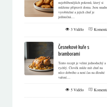
nejoblíbenějších pokrmů, který si
můžeme připravit doma. Jsou snadn
vyrobitelné a jejich chuť je
jedinečná....
3 Vidělo
Koment
Česnekové kuře s
bramborami
Tento recept je velmi jednoduchý a
rychlý. Člověk může mít chuť na
něco dobrého a není čas na dlouhé
vaření....
5 Vidělo
Koment