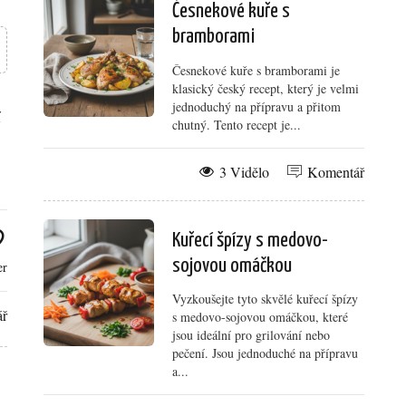
Česnekové kuře s
bramborami
Česnekové kuře s bramborami je
klasický český recept, který je velmi
jednoduchý na přípravu a přitom
í
chutný. Tento recept je...
3 Vidělo
Komentář
Kuřecí špízy s medovo-
sojovou omáčkou
er
Vyzkoušejte tyto skvělé kuřecí špízy
ář
s medovo-sojovou omáčkou, které
jsou ideální pro grilování nebo
pečení. Jsou jednoduché na přípravu
a...