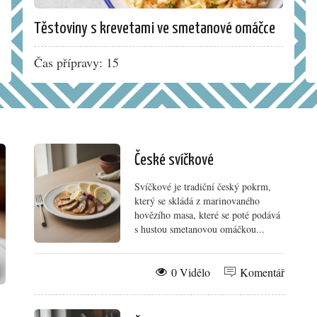
Těstoviny s krevetami ve smetanové omáčce
Čas přípravy: 15
České svíčkové
Svíčkové je tradiční český pokrm,
který se skládá z marinovaného
hovězího masa, které se poté podává
s hustou smetanovou omáčkou...
0 Vidělo
Komentář