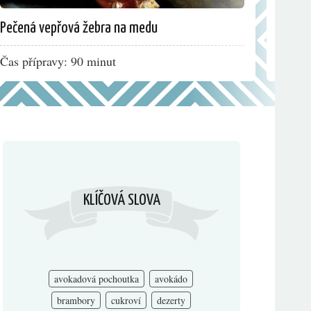
Pečená vepřová žebra na medu
Žampi
Čas přípravy: 90 minut
Čas př
KLÍČOVÁ SLOVA
avokadová pochoutka
avokádo
brambory
cukroví
dezerty