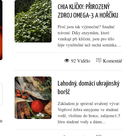
CHIA KLÍČKY: PŘIROZENÝ
ZDROJ OMEGA-3 A HOŘČÍKU
Proč jsou tak výjimečné? Snadné
trávení: Díky enzymům, které
vznikají při klíčení, jsou pro tělo
lépe využitelné než suchá semínka....
92 Vidělo
Komentář
Lahodný, domácí ukrajinský
boršč
Základem je správně uvařený vývar:
Vepřové žebra umyjeme ve studené
vodě, vložíme do hrnce, zalijeme1,5
ou
litru studené vody a dáme...